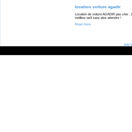
location voiture agadir
Location de voiture AGADIR pas cher , 
meilleur tarif sans plus attendre !
Read more
Add M